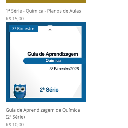
1ª Série - Química - Planos de Aulas
Preço
R$ 15,00
3º Bimestre
Guia de Aprendizagem de Química
(2ª Série)
Preço
R$ 10,00