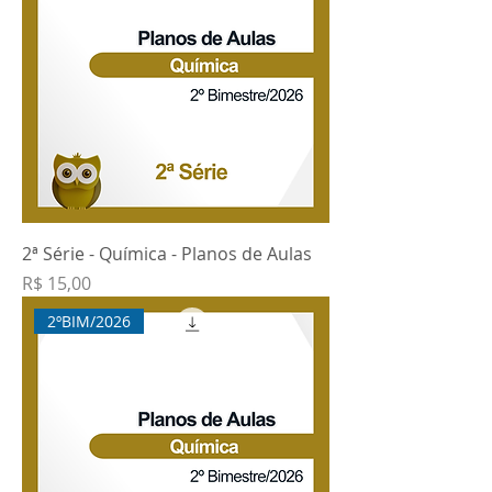
2ª Série - Química - Planos de Aulas
Preço
R$ 15,00
2ºBIM/2026