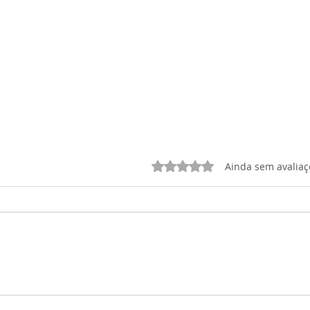
Avaliado com 0 de 5 estrelas.
Ainda sem avaliaç
HISTÓRIA: Personagens
ATIV
políticos do Primeiro
Ciên