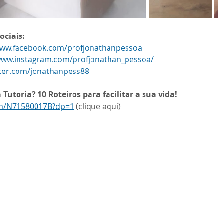
ociais:
www.facebook.com/profjonathanpessoa
/www.instagram.com/profjonathan_pessoa/
itter.com/jonathanpess88
Tutoria? 10 Roteiros para facilitar a sua vida!
om/N71580017B?dp=1
 (clique aqui)