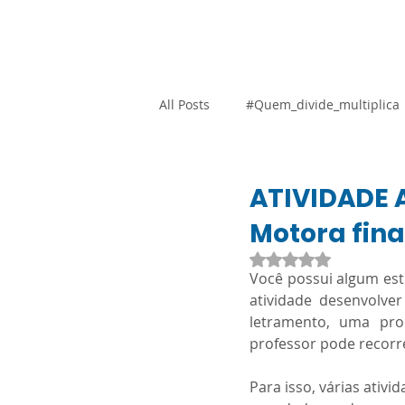
Home
Blog
Loja Vi
All Posts
#Quem_divide_multiplica
Atividades Adaptadas
Gestão
ATIVIDADE 
Motora fina
Promocional
Resoluções
Avaliado com NaN d
Você possui algum est
atividade desenvolve
letramento, uma pro
SARESP
Orientação Técnica
professor pode recorr
Para isso, várias ativ
Língua Portuguesa
Ciências