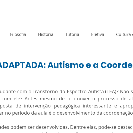
rtual
Banco de questões
Gru
Filosofia
História
Tutoria
Eletiva
Cultura
Tecnologia e Inovação
Atividades de Acolhimento
ADAPTADA: Autismo e a Coord
Geografia
Metodologias Ativas
Orientação de Estudos
e 5 estrelas.
udante com o Transtorno do Espectro Autista (TEA)? Não s
r com ele? Antes mesmo de promover o processo de alf
posta de intervenção pedagógica interessante e aprop
Prova Paulista
Processo Seletivo
Planejamento
er no período da aula é o desenvolvimento da coordenação 
idades podem ser desenvolvidas. Dentre elas, pode-se destaca
Matemática
Sociologia
SAEB
Avaliação Diagnós