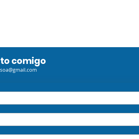
Reinado (Atividade
Adaptada)
ato comigo
ssoa@gmail.com