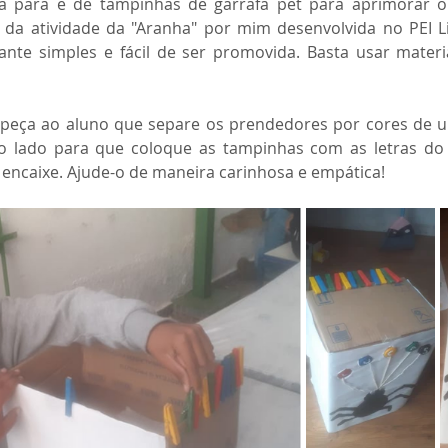
a para e de tampinhas de garrafa pet para aprimorar o
 da atividade da "Aranha" por mim desenvolvida no PEI Li
tante simples e fácil de ser promovida. Basta usar materiai
 peça ao aluno que separe os prendedores por cores de um
o lado para que coloque as tampinhas com as letras do
 encaixe. Ajude-o de maneira carinhosa e empática!