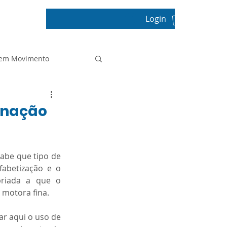
Login
pos
 em Movimento
Projeto de Vida
enação
Prova Paulista
abe que tipo de 
abetização e o 
riada a que o 
Sala de Leitura
motora fina. 
r aqui o uso de 
tica