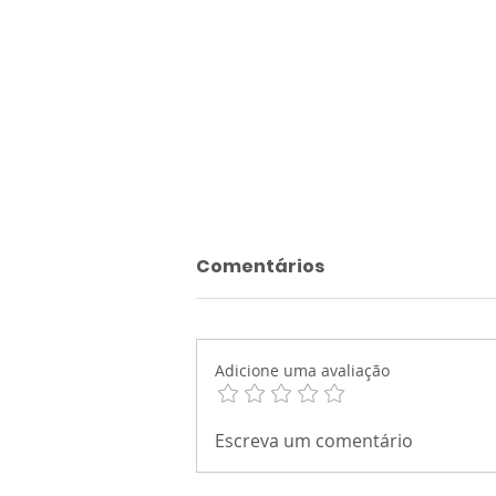
Comentários
Adicione uma avaliação
ATIVIDADE ADAPTADA:
Escreva um comentário
Blocos Econômicos