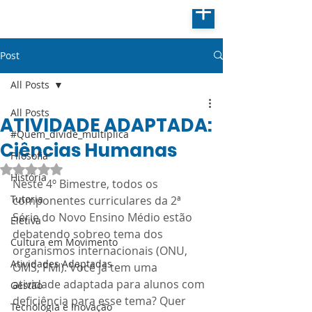
Post
All Posts
All Posts
ATIVIDADE ADAPTADA:
#Quem_divide_multiplica
Ciências Humanas
Filosofia
Avaliado com NaN de 5 estrelas.
História
Neste 4º Bimestre, todos os 
Tutoria
componentes curriculares da 2ª 
Série do Novo Ensino Médio estão 
Eletiva
debatendo sobreo tema dos 
Cultura em Movimento
organismos internacionais (ONU, 
Atividades Adaptadas
OMS, FMI). Você já tem uma 
atividade adaptada para alunos com 
Gestão
deficiência para esse tema? Quer 
Tecnologia e Inovação