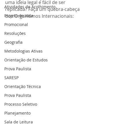
uma ideia legal e fácil de ser 
Atividades de Acolhimento
replicada? Faça um quebra-cabeça 
Projeto de Vida
dos Organismos Internacionais:
Promocional
Resoluções
Geografia
Metodologias Ativas
Orientação de Estudos
Prova Paulista
SARESP
Orientação Técnica
Prova Paulista
Processo Seletivo
Planejamento
Sala de Leitura