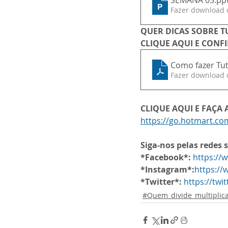
SEMANA 05
.pp
Fazer download 
QUER DICAS SOBRE T
CLIQUE AQUI E CONF
Como fazer Tuto
Fazer download 
CLIQUE AQUI E FAÇA
https://go.hotmart.c
Siga-nos pelas redes s
*Facebook*:
https://
*Instagram*:
https:/
*Twitter*:
https://twi
#Quem_divide_multiplic