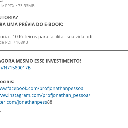
tx
de PPTX • 73.53MB
UTORIA?
IRA UMA PRÉVIA DO E-BOOK:
ria - 10 Roteiros para facilitar sua vida
.pdf
de PDF • 168KB
 AGORA MESMO ESSE INVESTIMENTO!
om/N71580017B
ociais:
www.facebook.com/profjonathanpessoa
/www.instagram.com/profjonathan_pessoa/
tter.com/jonathanpess
88
a