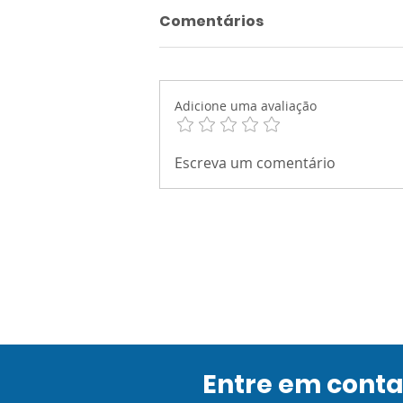
Comentários
Adicione uma avaliação
RAZÃO E SOCIEDADE -
Escreva um comentário
Atividade Integrada 2 -
Sistematização: Ciência
e a Sociedade
Entre em cont