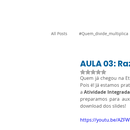
Home
Blog
Loja Vi
All Posts
#Quem_divide_multiplica
Atividades Adaptadas
Gestão
AULA 03: Ra
Avaliado com NaN d
Quem já chegou na Et
Promocional
Resoluções
Pois é! Já estamos pra
a 
Atividade Integrada
preparamos para auxil
SARESP
Orientação Técnica
download dos slides!
https://youtu.be/AZF
Língua Portuguesa
Ciências