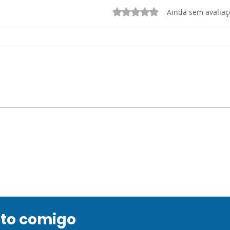
Avaliado com 0 de 5 estrelas.
Ainda sem avaliaç
ATIVIDADE 2:
Ativ
Desenvolvimento (Razão
(O C
e Sociedade)
Huma
apli
ato comigo