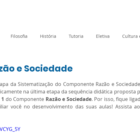
rtual
Banco de questões
Gru
Filosofia
História
Tutoria
Eletiva
Cultura
Tecnologia e Inovação
Atividades de Acolhimento
zão e Sociedade
e 5 estrelas.
apa da Sistematização do Componente Razão e Sociedade 
Geografia
Metodologias Ativas
Orientação de Estudos
ticamente na última etapa da sequência didática proposta 
 1
 do Componente 
Razão e Sociedade
. Por isso, fique lig
iar você no desenvolvimento das suas aulas! Assista ao 
Prova Paulista
Processo Seletivo
Planejamento
WVCYG_5Y
Matemática
Sociologia
SAEB
Avaliação Diagnós