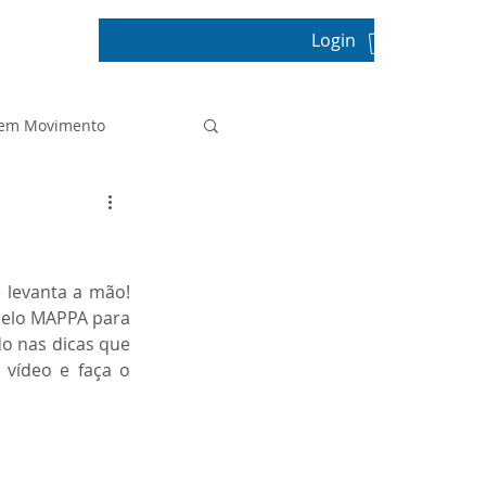
Login
pos
 em Movimento
Projeto de Vida
levanta a mão! 
Prova Paulista
pelo MAPPA para 
ado nas dicas que 
vídeo e faça o 
Sala de Leitura
tica