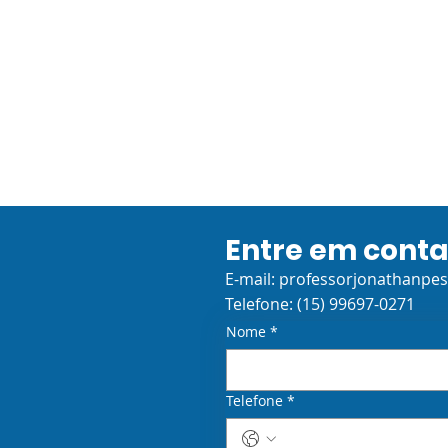
Entre em cont
TECNOLOGIA,
E-mail:
professorjonathanpe
COMUNICAÇÃO E
Telefone: (15) 99697-0271
CULTURA: Atividade
Nome
*
Integrada 3 - Introdução
(Arte Cinética)
Telefone
*