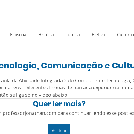
rtual
Banco de questões
Gru
Filosofia
História
Tutoria
Eletiva
Cultura
Tecnologia e Inovação
Atividades de Acolhimento
ecnologia, Comunicação e Cult
e 5 estrelas.
a aula da Atividade Integrada 2 do Componente Tecnologia,
Geografia
Metodologias Ativas
Orientação de Estudos
Formativos "Diferentes formas de narrar a experiência huma
ão se liga só no vídeo abaixo!
Quer ler mais?
Prova Paulista
Processo Seletivo
Planejamento
m professorjonathan.com para continuar lendo esse post ex
Matemática
Sociologia
SAEB
Avaliação Diagnós
Assinar