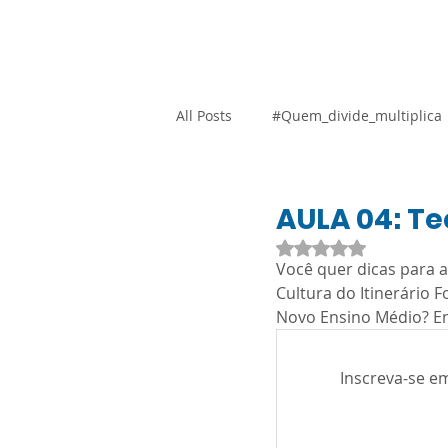
Home
Blog
Loja Vi
All Posts
#Quem_divide_multiplica
Atividades Adaptadas
Gestão
AULA 04: T
Avaliado com NaN d
Você quer dicas para 
Promocional
Resoluções
Cultura do Itinerário 
Novo Ensino Médio? Ent
SARESP
Orientação Técnica
Inscreva-se e
Língua Portuguesa
Ciências