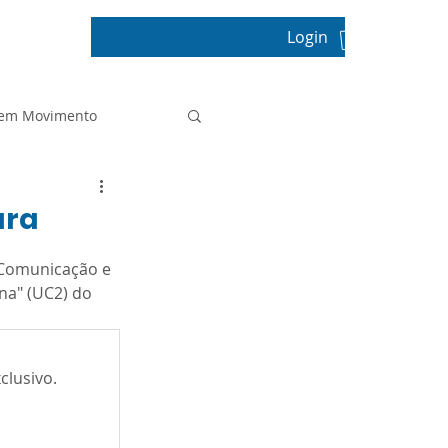
Login
pos
 em Movimento
Projeto de Vida
ura
 Comunicação e 
Prova Paulista
na" (UC2) do 
Sala de Leitura
clusivo.
tica