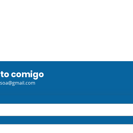
ato comigo
TECNOLOGIA,
APR
ssoa@gmail.com
COMUNICAÇÃO E
ESPI
CULTURA: Atividade
Integrada 2 (Avaliação)