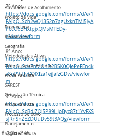
7º Ano:
Atividades de Acolhimento
https://docs.google.com/forms/d/e/1
Projeto de Vida
FAIpQLSch2wQ1352p7agUxknTMl5JyA
Promocional
PccO6BHxtpjxQMsMTEDy-
XMw/viewform
Resoluções
Geografia
8ª Ano:
Metodologias Ativas
https://docs.google.com/forms/d/e/1
Orientação de Estudos
FAIpQLSdvZnMOhD2B5K0QIePeFEn4k
vSqPViUyVOlXfza1ejJafzGDw/viewfor
Prova Paulista
m
SARESP
Orientação Técnica
9º Ano:
https://docs.google.com/forms/d/e/1
Prova Paulista
FAIpQLScBdiZOJ5P89l_joByc87t1YvFXS
Processo Seletivo
sJRnSnZEZDUuDv59t3AQg/viewform
Planejamento
Sala de Leitura