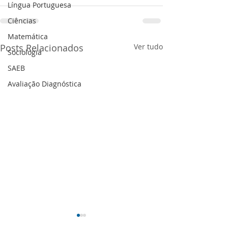
Língua Portuguesa
Ciências
Matemática
Posts Relacionados
Ver tudo
Sociologia
SAEB
Avaliação Diagnóstica
Feedback Formativo