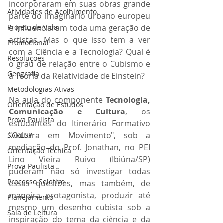
incorporaram em suas obras grande 
Atividades de Acolhimento
parte do imaginário urbano europeu 
Projeto de Vida
e influenciaram toda uma geração de 
artistas. Mas o que isso tem a ver 
Promocional
com a Ciência e a Tecnologia? Qual é 
Resoluções
o grau de relação entre o Cubismo e 
Geografia
a Teoria da Relatividade de Einstein?
Metodologias Ativas
Na aula do componente 
Tecnologia, 
Orientação de Estudos
Comunicação e Cultura
, os 
Prova Paulista
estudantes do Itinerário Formativo 
"Cultura em Movimento", sob a 
SARESP
mediação do Prof. Jonathan, no PEI 
Orientação Técnica
Lino Vieira Ruivo (Ibiúna/SP) 
Prova Paulista
puderam não só investigar todas 
Processo Seletivo
essas questões, mas também, de 
maneira protagonista, produzir até 
Planejamento
mesmo um desenho cubista sob a 
Sala de Leitura
inspiração do tema da ciência e da 