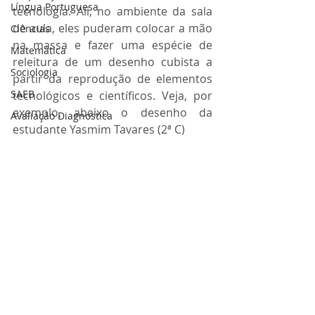
Língua Portuguesa
tecnologia. Ali, no ambiente da sala 
de aula, eles puderam colocar a mão 
Ciências
na massa e fazer uma espécie de 
Matemática
releitura de um desenho cubista a 
Sociologia
partir da reprodução de elementos 
SAEB
tecnológicos e científicos. Veja, por 
exemplo, abaixo o desenho da 
Avaliação Diagnóstica
estudante Yasmim Tavares (2ª C)