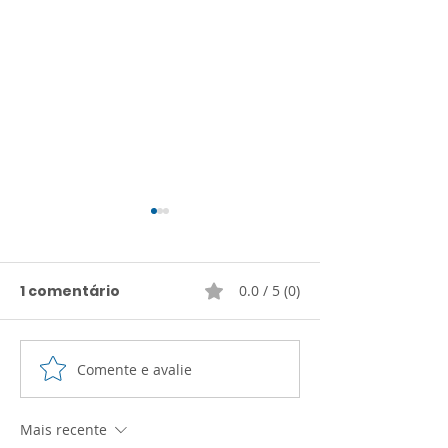
1 comentário
0.0 / 5 (0)
Comente e avalie
GEOGRAFIA:
HISTÓRIA: Pr
Globalização
de Charge
(Rotação por
Mais recente