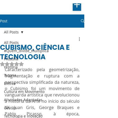
Post
All Posts
All Posts
CUBISMO, CIÊNCIA E
#Quem_divide_multiplica
TECNOLOGIA
Filosofia
Avaliado com NaN de 5 estrelas.
História
Caracterizado pela geometrização, 
Tutoria
fragmentação e ruptura com a 
perspectiva simplificada da natureza, 
Eletiva
o Cubismo foi um movimento de 
Cultura em Movimento
vanguarda artística que revolucionou 
Atividades Adaptadas
a História da Arte no início do século 
XX. Juan Gris, George Braques e 
Gestão
Pablo Picasso, à época, 
Tecnologia e Inovação