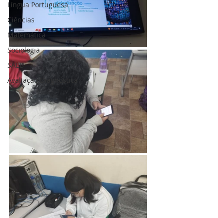
Língua Portuguesa
Ciências
Matemática
Sociologia
SAEB
Avaliação Diagnóstica