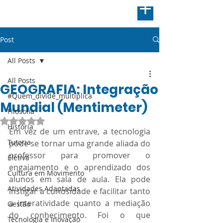
Post
All Posts
All Posts
GEOGRAFIA: Integração
#Quem_divide_multiplica
Mundial (Mentimeter)
Filosofia
Avaliado com NaN de 5 estrelas.
História
Em vez de um entrave, a tecnologia 
Tutoria
pode se tornar uma grande aliada do 
professor para promover o 
Eletiva
engajamento e o aprendizado dos 
Cultura em Movimento
alunos em sala de aula. Ela pode 
Atividades Adaptadas
instigar a curiosidade e facilitar tanto 
a interatividade quanto a mediação 
Gestão
do conhecimento. Foi o que 
Tecnologia e Inovação