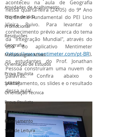
aconteceu na aula de Geografia 
Atividades de Acolhimento
nessa quarta-feira (24/05) do 9ª Ano 
Projeto de Vida
do Ensino Fundamental do PEI Lino 
Vieira Ruivo. Para levantar o 
Promocional
conhecimento prévio acerca do tema 
Resoluções
da "Integração Mundial", através do 
Geografia
uso do aplicativo Mentimeter 
(https://www.mentimeter.com/pt-BR
)
, 
Metodologias Ativas
os estudantes do Prof. Jonathan 
Orientação de Estudos
Pessoa construíram uma nuvem de 
Prova Paulista
palavras. Confira abaixo o 
planejamento, os slides e o resultado 
SARESP
dessa aula!
Orientação Técnica
Prova Paulista
Processo Seletivo
Planejamento
Sala de Leitura