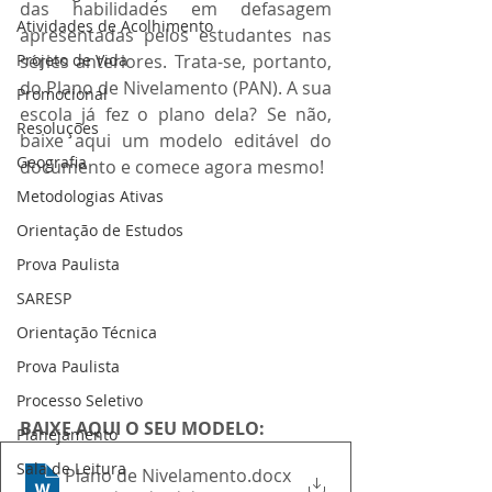
das habilidades em defasagem 
Atividades de Acolhimento
apresentadas pelos estudantes nas 
Projeto de Vida
séries anteriores. Trata-se, portanto, 
do Plano de Nivelamento (PAN). A sua 
Promocional
escola já fez o plano dela? Se não, 
Resoluções
baixe aqui um modelo editável do 
Geografia
documento e comece agora mesmo!
Metodologias Ativas
Orientação de Estudos
Prova Paulista
SARESP
Orientação Técnica
Prova Paulista
Processo Seletivo
BAIXE AQUI O SEU MODELO:
Planejamento
Sala de Leitura
Plano de Nivelamento
.docx