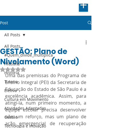
Post
All Posts
All Posts
GESTÃO: Plano de
#Quem_divide_multiplica
Nivelamento (Word)
Filosofia
Avaliado com NaN de 5 estrelas.
História
Uma das premissas do Programa de 
Tutoria
Ensino Integral (PEI) da Secretaria de 
Educação do Estado de São Paulo é a 
Eletiva
excelência acadêmica. Assim, para 
Cultura em Movimento
atingi-la, num primeiro momento, a 
Atividades Adaptadas
equipe escolar precisa desenvolver 
não um reforço, mas um plano de 
Gestão
ação emergencial de recuperação 
Tecnologia e Inovação