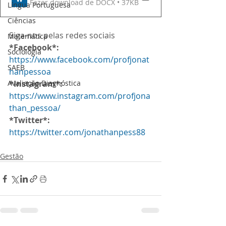
Fazer download de DOCX • 37KB
Língua Portuguesa
Ciências
Siga-nos pelas redes sociais
Matemática
*Facebook*:
Sociologia
https://www.facebook.com/profjonat
SAEB
hanpessoa
Avaliação Diagnóstica
*Instagram*:
https://www.instagram.com/profjona
than_pessoa/
*Twitter*:
https://twitter.com/jonathanpess88
Gestão