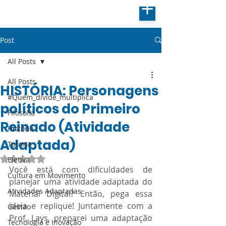
Post
All Posts
All Posts
HISTÓRIA: Personagens
#Quem_divide_multiplica
políticos do Primeiro
Filosofia
Reinado (Atividade
História
Adaptada)
Tutoria
Avaliado com NaN de 5 estrelas.
Eletiva
Você está com dificuldades de 
Cultura em Movimento
planejar uma atividade adaptada do 
Atividades Adaptadas
Material Digital? Então, pega essa 
ideia e replique! Juntamente com a 
Gestão
Prof. Lays, preparei uma adaptação 
Tecnologia e Inovação