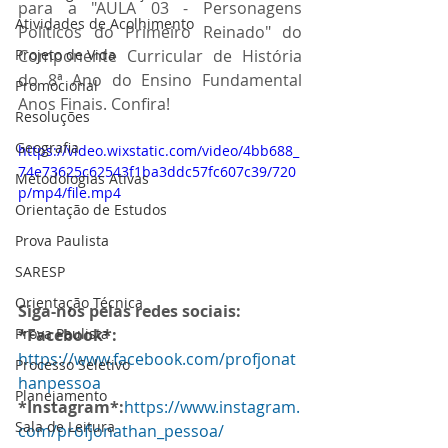
para a "AULA 03 - Personagens 
Atividades de Acolhimento
Políticos do Primeiro Reinado" do 
Projeto de Vida
Componente Curricular de História 
do 8ª Ano do Ensino Fundamental 
Promocional
Anos Finais. Confira!
Resoluções
Geografia
https://video.wixstatic.com/video/4bb688_
74e73625c62543f1ba3ddc57fc607c39/720
Metodologias Ativas
p/mp4/file.mp4
Orientação de Estudos
Prova Paulista
SARESP
Orientação Técnica
Siga-nos pelas redes sociais:
Prova Paulista
*Facebook*:
https://www.facebook.com/profjonat
Processo Seletivo
hanpessoa
Planejamento
*Instagram*:
https://www.instagram.
Sala de Leitura
com/profjonathan_pessoa/