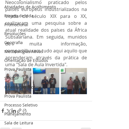
Neocolonialismo praticado pelos 
Atividades de Acolhimento
países europeus industrializados na 
Projeto de Vida
virada do século XIX para o XX, 
realizaram uma pesquisa sobre a 
Promocional
atual realidade dos países da África 
Resoluções
Subsaariana. Em seguida, munidos 
Geografia
de muita informação, 
compartilharam tudo aqui aquilo que 
Metodologias Ativas
aprenderam através da prática de 
Orientação de Estudos
uma "Sala de Aula Invertida".
Prova Paulista
SARESP
Orientação Técnica
Prova Paulista
Processo Seletivo
Planejamento
Sala de Leitura