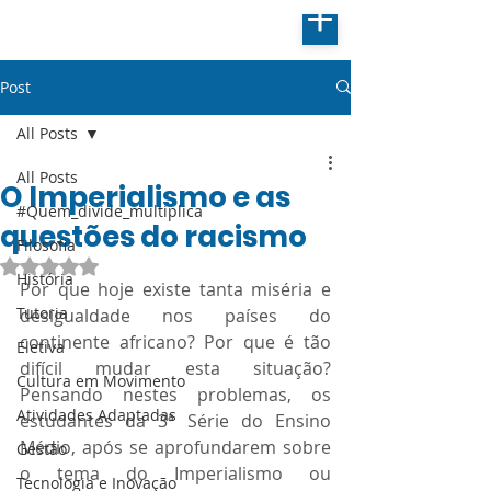
Post
All Posts
All Posts
O Imperialismo e as
#Quem_divide_multiplica
questões do racismo
Filosofia
Avaliado com NaN de 5 estrelas.
História
Por que hoje existe tanta miséria e 
Tutoria
desigualdade nos países do 
continente africano? Por que é tão 
Eletiva
difícil mudar esta situação? 
Cultura em Movimento
Pensando nestes problemas, os 
Atividades Adaptadas
estudantes da 3ª Série do Ensino 
Médio, após se aprofundarem sobre 
Gestão
o tema do Imperialismo ou 
Tecnologia e Inovação