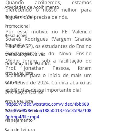
Quando acolhemos, estamos 
Atividades de Acolhimento
oferecendo o nosso melhor para 
Projeto de Vida
alguém que precisa de nós. 
Promocional
Por esse motivo, no PEI Valêncio 
Resoluções
Soares Rodrigues (Vargem Grande 
Geografia
Paulista/SP), os estudantes do Ensino 
Fundamental e do Novo Ensino 
Metodologias Ativas
Médio foram, sob a facilitação do 
Orientação de Estudos
Prof. Jonathan Pessoa, foram 
Prova Paulista
acolhidos para o início de mais um 
ano letivo de 2024. Confira abaixo as 
SARESP
evidências desse importante dia!
Orientação Técnica
Prova Paulista
https://video.wixstatic.com/video/4bb688_
12a3b19828e545a18850d13765c35f9a/108
Processo Seletivo
0p/mp4/file.mp4
Planejamento
Sala de Leitura