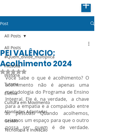
Post
All Posts
All Posts
PEI VALÊNCIO:
#Quem_divide_multiplica
Acolhimento 2024
Filosofia
Avaliado com NaN de 5 estrelas.
História
Você sabe o que é acolhimento? O 
Tutoria
acolhimento não é apenas uma 
metodologia do Programa de Ensino 
Eletiva
Integral. Ele é, na verdade,  a chave 
Cultura em Movimento
para a empatia e a compaixão entre 
Atividades Adaptadas
as pessoas. Quando acolhemos,  
criamos um espaço para que o outro 
Gestão
possa ser quem é de verdade. 
Tecnologia e Inovação