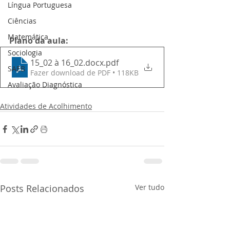
Língua Portuguesa
Ciências
Matemática
Plano da aula:
Sociologia
15_02 à 16_02.docx
.pdf
SAEB
Fazer download de PDF • 118KB
Avaliação Diagnóstica
Atividades de Acolhimento
Posts Relacionados
Ver tudo