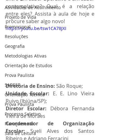
contemplativo? Qual é a relação 
Atividades de Acolhimento
entre eles? Assista à aula de hoje e 
Projeto de Vida
procure saber algo novo!
Promocional
https://youtu.be/tsw1CA78JXI
Resoluções
Geografia
Metodologias Ativas
Orientação de Estudos
Prova Paulista
SARESP
Diretoria de Ensino: 
São Roque;
Unidade Escolar: 
E. E. Lino Vieira 
Orientação Técnica
Ruivo (Ibiúna/SP);
Prova Paulista
Diretor Escolar: 
Débora Fernanda 
Processo Seletivo
Vieira de Moraes
Coordenador de Organização 
Planejamento
Escolar: 
Sueli Alves dos Santos 
Sala de Leitura
Ribeiro e Adriano Ferracini