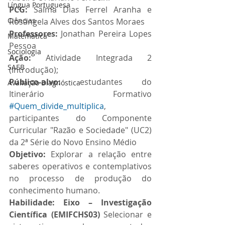
Língua Portuguesa
PCG: 
Salma Dias Ferrel Aranha e 
Ciências
Rosângela Alves dos Santos Moraes
Professores: 
Jonathan Pereira Lopes 
Matemática
Pessoa
Sociologia
Ação: 
Atividade Integrada 2 
SAEB
(Introdução);
Público-alvo: 
estudantes do 
Avaliação Diagnóstica
Itinerário Formativo 
#Quem_divide_multiplica
, 
participantes do Componente 
Curricular "Razão e Sociedade" (UC2) 
da 2ª Série do Novo Ensino Médio 
Objetivo: 
Explorar a relação entre 
saberes operativos e contemplativos 
no processo de produção do 
conhecimento humano.
Habilidade: Eixo – Investigação 
Científica (EMIFCHS03) 
Selecionar e 