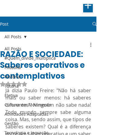
Post
All Posts
All Posts
RAZÃO E SOCIEDADE:
#Quem_divide_multiplica
Saberes operativos e
Filosofia
contemplativos
História
Avaliado com NaN de 5 estrelas.
Tutoria
Já dizia Paulo Freire: "Não há saber 
Eletiva
mais ou saber menos: há saberes 
diferentes". Ninguém não sabe nada! 
Cultura em Movimento
Todo mundo sempre sabe alguma 
Atividades Adaptadas
coisa. Mas, sendo assim, que tipos de 
Gestão
saberes existem? Qual é a diferença 
Tecnologia e Inovação
entre um saber operativo e um saber 