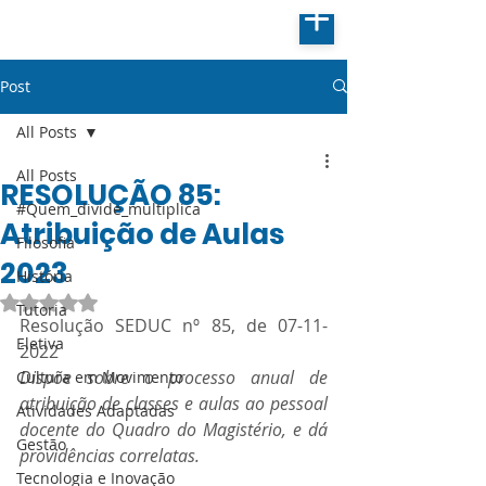
Post
All Posts
All Posts
RESOLUÇÃO 85:
#Quem_divide_multiplica
Atribuição de Aulas
Filosofia
2023
História
Avaliado com NaN de 5 estrelas.
Tutoria
Resolução SEDUC nº 85, de 07-11-
Eletiva
2022
Dispõe sobre o processo anual de 
Cultura em Movimento
atribuição de classes e aulas ao pessoal 
Atividades Adaptadas
docente do Quadro do Magistério, e dá 
Gestão
providências correlatas.
Tecnologia e Inovação