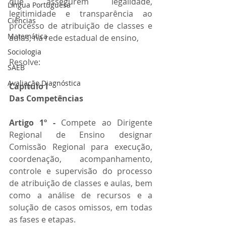
que assegurem legalidade, 
Língua Portuguesa
legitimidade e transparência ao 
Ciências
processo de atribuição de classes e 
Matemática
aulas, na rede estadual de ensino,
Sociologia
Resolve:
SAEB
Avaliação Diagnóstica
Capítulo I 
Das Competências 
Artigo 1º - 
Compete ao Dirigente 
Regional de Ensino designar 
Comissão Regional para execução, 
coordenação, acompanhamento, 
controle e supervisão do processo 
de atribuição de classes e aulas, bem 
como a análise de recursos e a 
solução de casos omissos, em todas 
as fases e etapas.