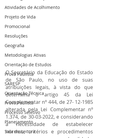
Atividades de Acolhimento
Projeto de Vida
Promocional
Resoluções
Geografia
Metodologias Ativas
Orientação de Estudos
O Secretário da Educação do Estado 
Prova Paulista
de São Paulo, no uso de suas 
SARESP
atribuições legais, à vista do que 
Orientação Técnica
determina o artigo 45 da Lei 
Complementar nº 444, de 27- 12-1985 
Prova Paulista
alterada pela Lei Complementar nº 
Processo Seletivo
1.374, de 30-03-2022, e considerando 
Planejamento
a necessidade de estabelecer 
normas, critérios e procedimentos 
Sala de Leitura