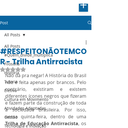
Post
All Posts
All Posts
#RESPEITONÃOTEMCO
#Quem_divide_multiplica
R - Trilha Antirracista
Filosofia
Avaliado com NaN de 5 estrelas.
História
Não dá pra negar! A História do Brasil 
Tutoria
não é feita apenas por brancos. Pelo 
contrário, existiram e existem 
Eletiva
diferentes ícones negros que fizeram 
Cultura em Movimento
e fazem parte da construção de toda 
Atividades Adaptadas
a sociedade brasileira. Por isso, 
nessa quinta-feira, dentro de uma 
Gestão
Trilha de Educação Antirracista
, os 
Tecnologia e Inovação