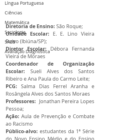
Língua Portuguesa
Ciências
Matemática
Diretoria de Ensino: 
São Roque;
Sociologia
Unidade Escolar: 
E. E. Lino Vieira 
Ruivo (Ibiúna/SP);
SAEB
Diretor Escolar: 
Débora Fernanda 
Avaliação Diagnóstica
Vieira de Moraes
Coordenador de Organização 
Escolar: 
Sueli Alves dos Santos 
Ribeiro e Ana Paula do Carmo Leite;
PCG: 
Salma Dias Ferrel Aranha e 
Rosângela Alves dos Santos Moraes
Professores: 
 Jonathan Pereira Lopes 
Pessoa;
Ação: 
Aula de Prevenção e Combate 
ao Racismo
Público-alvo: 
estudantes da 1ª Série 
do Novo Ensino Médio e do Ensino 