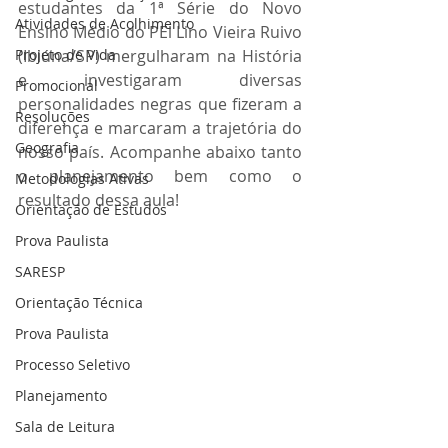
estudantes da 1ª Série do Novo 
Atividades de Acolhimento
Ensino Médio do PEl Lino Vieira Ruivo 
Projeto de Vida
(Ibiúna/SP) mergulharam na História 
e investigaram diversas 
Promocional
personalidades negras que fizeram a 
Resoluções
diferença e marcaram a trajetória do 
Geografia
nosso país. Acompanhe abaixo tanto 
o planejamento bem como o 
Metodologias Ativas
resultado dessa aula!
Orientação de Estudos
Prova Paulista
SARESP
Orientação Técnica
Prova Paulista
Processo Seletivo
Planejamento
Sala de Leitura