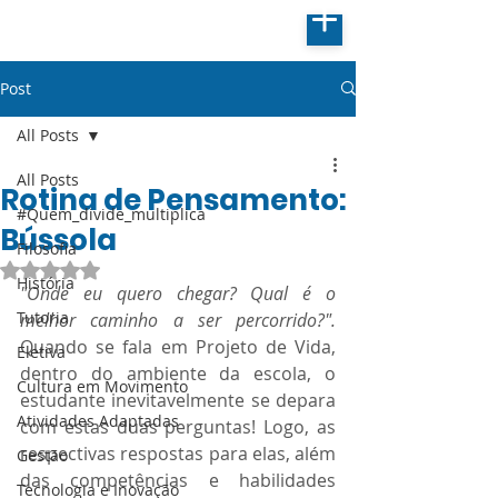
Post
All Posts
All Posts
Rotina de Pensamento:
#Quem_divide_multiplica
Bússola
Filosofia
Avaliado com NaN de 5 estrelas.
História
"Onde eu quero chegar? Qual é o 
Tutoria
melhor caminho a ser percorrido?".
Quando se fala em Projeto de Vida, 
Eletiva
dentro do ambiente da escola, o 
Cultura em Movimento
estudante inevitavelmente se depara 
Atividades Adaptadas
com estas duas perguntas! Logo, as 
respectivas respostas para elas, além 
Gestão
das competências e habilidades 
Tecnologia e Inovação