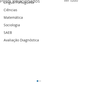
Posts Relacionados
Ver tudo
Língua Portuguesa
Ciências
Matemática
Sociologia
SAEB
Avaliação Diagnóstica