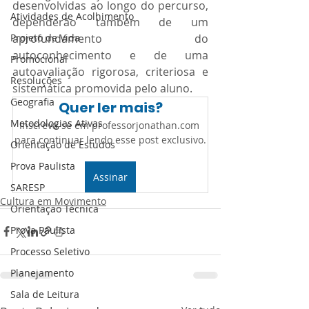
desenvolvidas ao longo do percurso, 
Atividades de Acolhimento
dependerão também de um 
Projeto de Vida
aprofundamento do 
autoconhecimento e de uma 
Promocional
autoavaliação rigorosa, criteriosa e 
Resoluções
sistemática promovida pelo aluno.
Geografia
Quer ler mais?
Metodologias Ativas
Inscreva-se em professorjonathan.com 
para continuar lendo esse post exclusivo.
Orientação de Estudos
Prova Paulista
Assinar
SARESP
Cultura em Movimento
Orientação Técnica
Prova Paulista
Processo Seletivo
Planejamento
Sala de Leitura