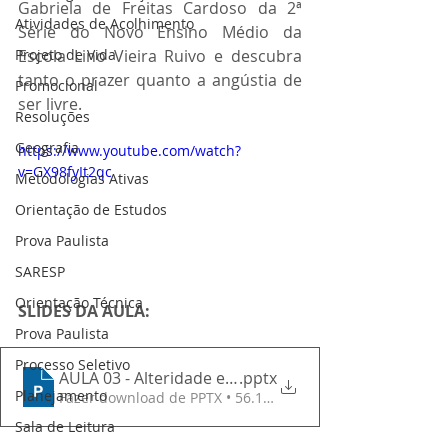
Gabriela de Freitas Cardoso da 2ª 
Atividades de Acolhimento
Série do Novo Ensino Médio da 
Projeto de Vida
Escola Lino Vieira Ruivo e descubra 
tanto o prazer quanto a angústia de 
Promocional
ser livre.
Resoluções
Geografia
https://www.youtube.com/watch?
v=GX98fyIt2qc
Metodologias Ativas
Orientação de Estudos
Prova Paulista
SARESP
Orientação Técnica
SLIDES DA AULA: 
Prova Paulista
Processo Seletivo
AULA 03 - Alteridade e empatia
.pptx
Planejamento
Fazer download de PPTX • 56.13MB
Sala de Leitura