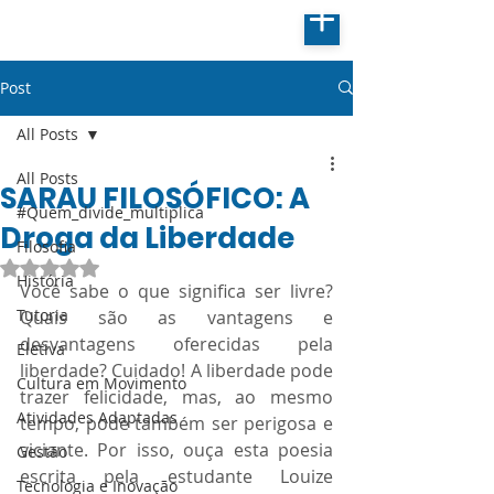
Post
All Posts
All Posts
SARAU FILOSÓFICO: A
#Quem_divide_multiplica
Droga da Liberdade
Filosofia
Avaliado com NaN de 5 estrelas.
História
Você sabe o que significa ser livre? 
Tutoria
Quais são as vantagens e 
desvantagens oferecidas pela 
Eletiva
liberdade? Cuidado! A liberdade pode 
Cultura em Movimento
trazer felicidade, mas, ao mesmo 
Atividades Adaptadas
tempo, pode também ser perigosa e 
viciante. Por isso, ouça esta poesia 
Gestão
escrita pela estudante Louize 
Tecnologia e Inovação