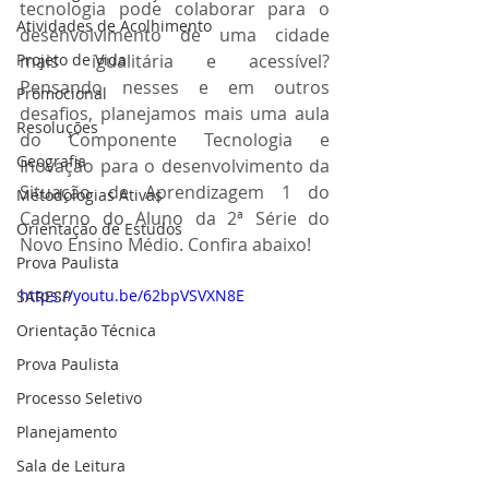
tecnologia pode colaborar para o 
Atividades de Acolhimento
desenvolvimento de uma cidade 
Projeto de Vida
mais igualitária e acessível? 
Pensando nesses e em outros 
Promocional
desafios, planejamos mais uma aula 
Resoluções
do Componente Tecnologia e 
Geografia
Inovação para o desenvolvimento da 
Situação de Aprendizagem 1 do 
Metodologias Ativas
Caderno do Aluno da 2ª Série do 
Orientação de Estudos
Novo Ensino Médio. Confira abaixo!
Prova Paulista
https://youtu.be/62bpVSVXN8E
SARESP
Orientação Técnica
Prova Paulista
Processo Seletivo
Planejamento
Sala de Leitura