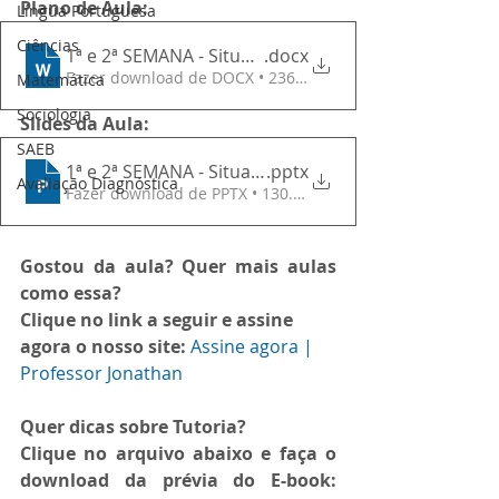
Plano de Aula:
Língua Portuguesa
Ciências
1ª e 2ª SEMANA - Situação 1 - Atividade 1
.docx
Fazer download de DOCX • 236KB
Matemática
Sociologia
Slides da Aula:
SAEB
1ª e 2ª SEMANA - Situação 1 - Atividade 1
.pptx
Avaliação Diagnóstica
Fazer download de PPTX • 130.43MB
Gostou da aula? Quer mais aulas 
como essa?
Clique no link a seguir e assine 
agora o nosso site: 
Assine agora | 
Professor Jonathan
Quer dicas sobre Tutoria?
Clique no arquivo abaixo e faça o 
download da prévia do E-book: 