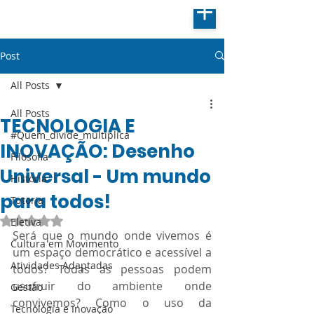
Post
All Posts
All Posts
TECNOLOGIA E
#Quem_divide_multiplica
INOVAÇÃO: Desenho
Filosofia
Universal - Um mundo
História
para todos!
Tutoria
Avaliado com NaN de 5 estrelas.
Eletiva
Será que o mundo onde vivemos é 
Cultura em Movimento
um espaço democrático e acessível a 
Atividades Adaptadas
todos? Todas as pessoas podem 
usufruir do ambiente onde 
Gestão
convivemos? Como o uso da 
Tecnologia e Inovação