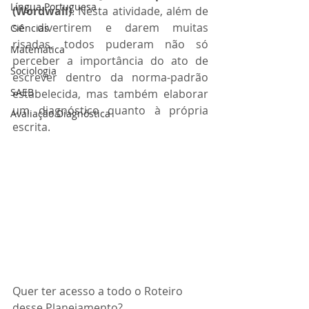
Língua Portuguesa
(Wordwall)
. Nesta atividade, além de 
se divertirem e darem muitas 
Ciências
risadas, todos puderam não só 
Matemática
perceber a importância do ato de 
Sociologia
escrever dentro da norma-padrão 
SAEB
estabelecida, mas também elaborar 
um diagnóstico quanto à própria 
Avaliação Diagnóstica
escrita.
Quer ter acesso a todo o Roteiro 
desse Planejamento? 