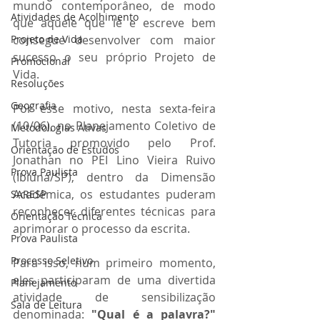
mundo contemporâneo, de modo 
Atividades de Acolhimento
que aquele que lê e escreve bem 
Projeto de Vida
consegue desenvolver com maior 
sucesso o seu próprio Projeto de 
Promocional
Vida.
Resoluções
Geografia
Por esse motivo, nesta sexta-feira 
(10/06), no Planejamento Coletivo de 
Metodologias Ativas
Tutoria promovido pelo Prof. 
Orientação de Estudos
Jonathan no PEI Lino Vieira Ruivo 
Prova Paulista
(Ibiúna/SP), dentro da Dimensão 
Acadêmica, os estudantes puderam 
SARESP
reconhecer diferentes técnicas para 
Orientação Técnica
aprimorar o processo da escrita. 
Prova Paulista
Processo Seletivo
Para isso, num primeiro momento, 
eles participaram de uma divertida 
Planejamento
atividade de sensibilização 
Sala de Leitura
denominada: 
"Qual é a palavra?" 