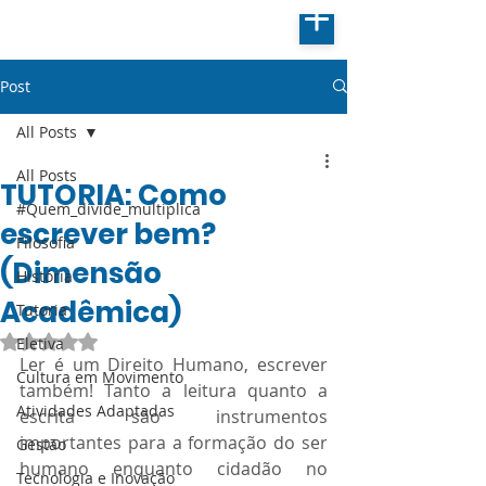
Post
All Posts
All Posts
TUTORIA: Como
#Quem_divide_multiplica
escrever bem?
Filosofia
(Dimensão
História
Acadêmica)
Tutoria
Avaliado com NaN de 5 estrelas.
Eletiva
Ler é um Direito Humano, escrever 
Cultura em Movimento
também! Tanto a leitura quanto a 
Atividades Adaptadas
escrita são instrumentos 
importantes para a formação do ser 
Gestão
humano enquanto cidadão no 
Tecnologia e Inovação