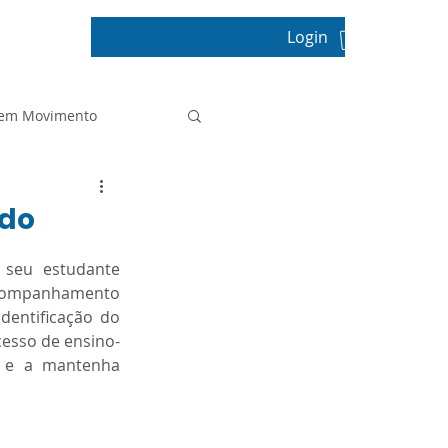
Login
pos
 em Movimento
Projeto de Vida
ado
seu estudante 
Prova Paulista
acompanhamento 
dentificação do 
cesso de ensino-
Sala de Leitura
 e a mantenha 
tica