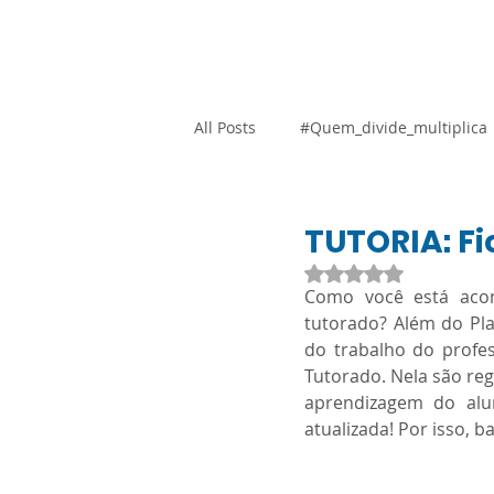
Home
Blog
Loja Vi
All Posts
#Quem_divide_multiplica
Atividades Adaptadas
Gestão
TUTORIA: Fi
Avaliado com NaN d
Como você está acom
Promocional
Resoluções
tutorado? Além do Pl
do trabalho do profes
Tutorado. Nela são re
SARESP
Orientação Técnica
aprendizagem do alu
atualizada! Por isso, 
Língua Portuguesa
Ciências