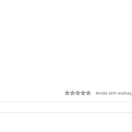
Avaliado com 0 de 5 estrelas.
Ainda sem avaliaç