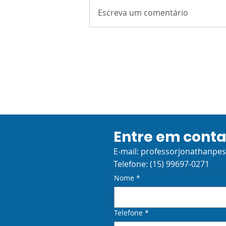
AMONG US: Atividade de
Escreva um comentário
Acolhimento
Entre em cont
E-mail:
professorjonathanpe
Telefone: (15) 99697-0271
Nome
*
Telefone
*