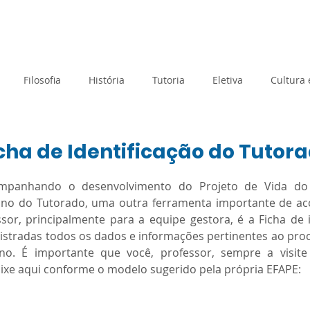
rtual
Banco de questões
Gru
Filosofia
História
Tutoria
Eletiva
Cultura
Tecnologia e Inovação
Atividades de Acolhimento
cha de Identificação do Tutor
e 5 estrelas.
panhando o desenvolvimento do Projeto de Vida do 
Geografia
Metodologias Ativas
Orientação de Estudos
ano do Tutorado, uma outra ferramenta importante de 
sor, principalmente para a equipe gestora, é a Ficha de i
gistradas todos os dados e informações pertinentes ao pro
Prova Paulista
Processo Seletivo
Planejamento
no. É importante que você, professor, sempre a visite
baixe aqui conforme o modelo sugerido pela própria EFAPE:
Matemática
Sociologia
SAEB
Avaliação Diagnós