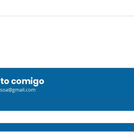
TUTORIA: Mensagem
Fich
Secreta
Tuto
ato comigo
ssoa@gmail.com