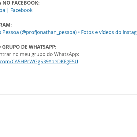
A NO FACEBOOK:
soa | Facebook
GRAM:
s Pessoa (@profjonathan_pessoa) • Fotos e vídeos do Insta
O GRUPO DE WHATSAPP:
 entrar no meu grupo do WhatsApp: 
pp.com/CA5HPrWGgS39YbeDKFgE5U