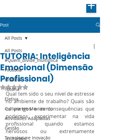
Post
All Posts
All Posts
TUTORIA: Inteligência
#Quem_divide_multiplica
Emocional (Dimensão
Filosofia
Profissional)
História
Avaliado com NaN de 5 estrelas.
Tutoria
Qual tem sido o seu nível de estresse 
Eletiva
no ambiente de trabalho? Quais são 
os perigos e as consequências que 
Cultura em Movimento
podemos experimentar na vida 
Atividades Adaptadas
profissional quando estamos 
Gestão
nervosos ou extremamente 
Tecnologia e Inovação
irritados? 