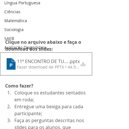
Língua Portuguesa
Ciências
Matemática
Sociologia
SAEB
Clique no arquivo abaixo e faça o 
Avaliação Diagnóstica
download dos slides:
11º ENCONTRO DE TUTORIA - Dimensão Profissiona
.pptx
Fazer download de PPTX • 44.95MB
Como fazer?
Coloque os estudantes sentados 
em roda;
Entregue uma bexiga para cada 
participante;
Faça as perguntas descritas nos 
slides para os alunos, que 