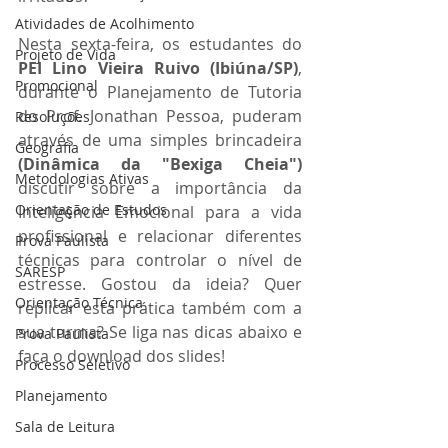
Atividades de Acolhimento
Nesta sexta-feira, os estudantes do 
Projeto de Vida
PEI Lino Vieira Ruivo (Ibiúna/SP)
, 
Promocional
durante o Planejamento de Tutoria 
do Prof. Jonathan Pessoa, puderam 
Resoluções
através de uma simples brincadeira 
Geografia
(Dinâmica da "Bexiga Cheia")
Metodologias Ativas
discutir sobre a importância da 
Orientação de Estudos
Inteligência Emocional para a vida 
profissional e relacionar diferentes 
Prova Paulista
técnicas para controlar o nível de 
SARESP
estresse. Gostou da ideia? Quer 
Orientação Técnica
replicar esta prática também com a 
sua turma? Se liga nas dicas abaixo e 
Prova Paulista
faça o download dos slides!
Processo Seletivo
Planejamento
Sala de Leitura