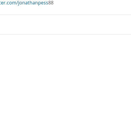
tter.com/jonathanpess
88