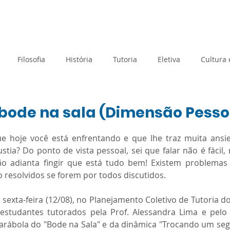
rtual
Banco de questões
Gru
Filosofia
História
Tutoria
Eletiva
Cultura
Tecnologia e Inovação
Atividades de Acolhimento
 bode na sala (Dimensão Pesso
e 5 estrelas.
e hoje você está enfrentando e que lhe traz muita ansie
Geografia
Metodologias Ativas
Orientação de Estudos
tia? Do ponto de vista pessoal, sei que falar não é fácil, 
ão adianta fingir que está tudo bem! Existem problemas 
o resolvidos se forem por todos discutidos. 
Prova Paulista
Processo Seletivo
Planejamento
 sexta-feira (12/08), no Planejamento Coletivo de Tutoria do
 estudantes tutorados pela Prof. Alessandra Lima e pelo 
Matemática
Sociologia
SAEB
Avaliação Diagnós
arábola do "Bode na Sala" e da dinâmica "Trocando um seg