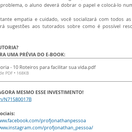
problema, o aluno deverá dobrar o papel e colocá-lo num 
tante empatia e cuidado, você socializará com todos as d
rá sugestões aos tutorados sobre como é possível resol
UTORIA?
IRA UMA PRÉVIA DO E-BOOK:
ria - 10 Roteiros para facilitar sua vida
.pdf
de PDF • 168KB
 AGORA MESMO ESSE INVESTIMENTO!
om/N71580017B
ociais:
www.facebook.com/profjonathanpessoa
/www.instagram.com/profjonathan_pessoa/