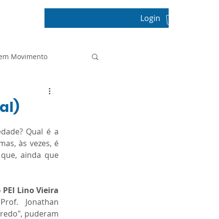
Login
pos
 em Movimento
Projeto de Vida
al)
dade? Qual é a 
Prova Paulista
mas, às vezes, é 
que, ainda que 
Sala de Leitura
 
PEI Lino Vieira 
Prof.  Jonathan 
tica
redo", puderam 