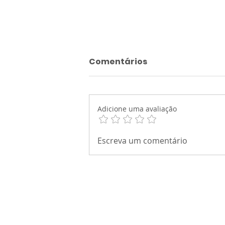
Comentários
Adicione uma avaliação
AMONG US: Atividade de
Escreva um comentário
Acolhimento