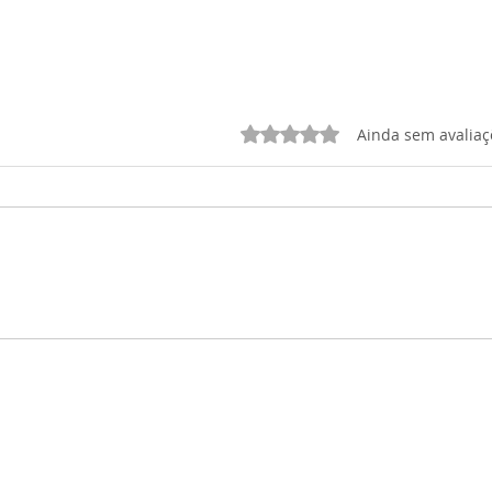
Avaliado com 0 de 5 estrelas.
Ainda sem avaliaç
TUTORIA: Mensagem
Fich
Secreta
Tuto