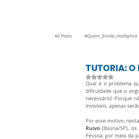
Home
Blog
Loja Vi
All Posts
#Quem_divide_multiplica
Atividades Adaptadas
Gestão
TUTORIA: O
Avaliado com NaN d
Qual é o problema qu
Promocional
Resoluções
dificuldade que o angus
necessário! Porque n
invisíveis, apenas serã
SARESP
Orientação Técnica
Por esse motivo, nesta
Ruivo 
(Ibiúna/SP), os
Língua Portuguesa
Ciências
Pessoa, por meio da p