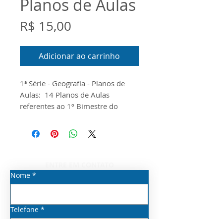
Planos de Aulas
Preço
R$ 15,00
Adicionar ao carrinho
1ª Série - Geografia - Planos de
Aulas: 14 Planos de Aulas
referentes ao 1º Bimestre do
Componente Curricular de
Geografia para o 1ª Série do Novo
Ensino Médio. O documento foi
produzido conforme o Guia do
Currículo Priorizado, o Escopo e o
ENTRE EM CONTATO
Material Digital disponibilizados
Nome
*
pela Seduc/SP para o ano de 2026
Telefone
*