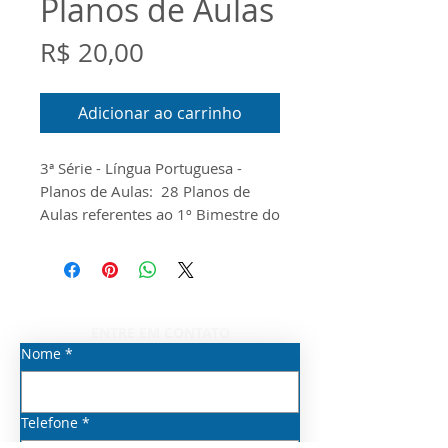
Planos de Aulas
Preço
R$ 20,00
Adicionar ao carrinho
3ª Série - Língua Portuguesa -
Planos de Aulas: 28 Planos de
Aulas referentes ao 1º Bimestre do
Componente Curricular de
Matemática para a 3ª Série do
Novo Ensino Médio. O
documento foi produzido
conforme o Guia do Currículo
ENTRE EM CONTATO
Priorizado, o Escopo e o Material
Nome
*
Digital disponibilizados pela
Seduc/SP para o ano de 2026
Telefone
*