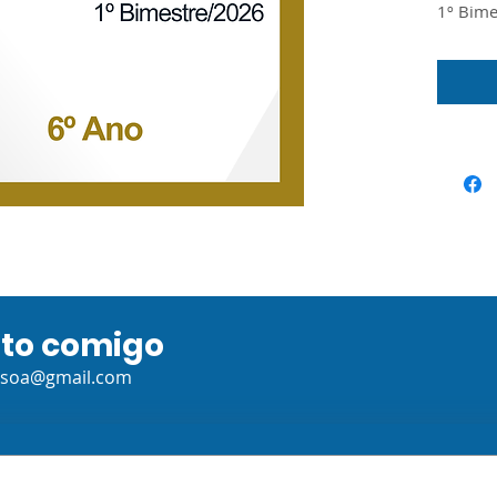
1º Bime
de Líng
Ensino 
documen
Guia do
o Materi
Seduc/S
ato comigo
ssoa@gmail.com