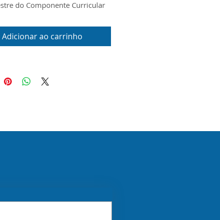
stre do Componente Curricular
ua Inglesa para o 6º Ano do
Fundamental Anos Finais. O
Adicionar ao carrinho
to foi produzido conforme o
 Currículo Priorizado, o Escopo e
al Digital disponibilizados pela
P para o ano de 2026