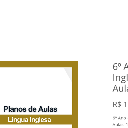
rtual
Banco de questões
Gru
6º 
Ing
Aul
R$ 1
6º Ano 
Aulas: 