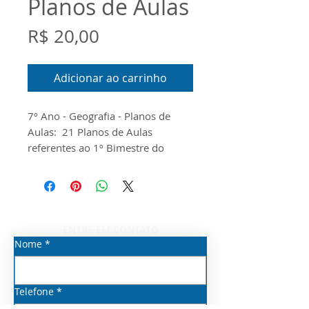
Planos de Aulas
Preço
R$ 20,00
Adicionar ao carrinho
7º Ano - Geografia - Planos de
Aulas: 21 Planos de Aulas
referentes ao 1º Bimestre do
Componente Curricular de
Geografia para o 7º Ano do Ensino
Fundamental Anos Finais. O
documento foi produzido
conforme o Guia do Currículo
ENTRE EM CONTATO
Priorizado, o Escopo e o Material
Nome
*
Digital disponibilizados pela
Seduc/SP para o ano de 2026
Telefone
*