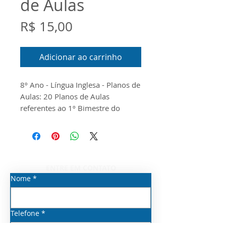
de Aulas
Preço
R$ 15,00
Adicionar ao carrinho
8º Ano - Língua Inglesa - Planos de
Aulas: 20 Planos de Aulas
referentes ao 1º Bimestre do
Componente Curricular de Língua
Inglesa para o 8º Ano do Ensino
Fundamental Anos Finais. O
documento foi produzido
conforme o Guia do Currículo
ENTRE EM CONTATO
Priorizado, o Escopo e o Material
Nome
*
Digital disponibilizados pela
Seduc/SP para o ano de 2026
Telefone
*