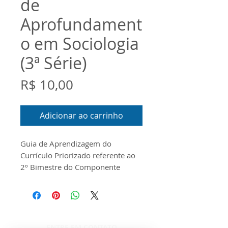
de
Aprofundament
o em Sociologia
(3ª Série)
Preço
R$ 10,00
Adicionar ao carrinho
Guia de Aprendizagem do
Currículo Priorizado referente ao
2º Bimestre do Componente
Curricular de Aprofundamento em
Sociologia para a 3ª Série do
Ensino Médio. O documento foi
produzido conforme o Escopo e o
Material Digital disponibilizados
ENTRE EM CONTATO