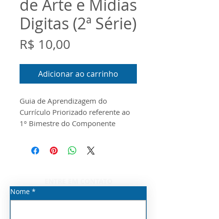
de Arte e Mídias
Digitas (2ª Série)
Preço
R$ 10,00
Adicionar ao carrinho
Guia de Aprendizagem do
Currículo Priorizado referente ao
1º Bimestre do Componente
Curricular de Arte e Mídias Digitais
para a 2ª Série do Ensino Médio.
O documento foi
produzido conforme o Guia do
Escopo e o Material Digital
ENTRE EM CONTATO
disponibilizados pela Seduc/SP
Nome
*
para o ano de 2026.