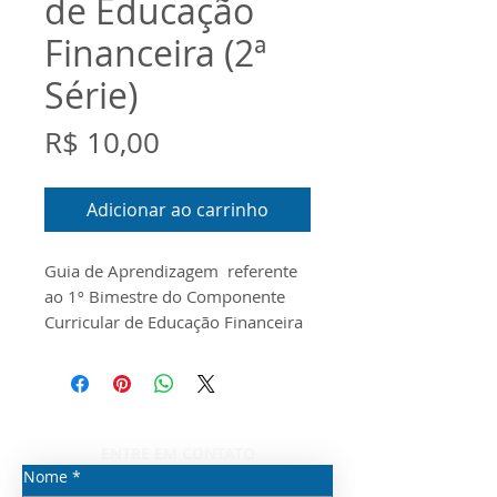
de Educação
Financeira (2ª
Série)
Preço
R$ 10,00
Adicionar ao carrinho
Guia de Aprendizagem referente
ao 1º Bimestre do Componente
Curricular de Educação Financeira
para a
1ª Série do Novo Ensino
Médio O documento foi
produzido conforme o Escopo e o
Material Digital disponibilizados
pela Seduc/SP para o ano de 2026
ENTRE EM CONTATO
Nome
*