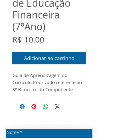
de Educação
Financeira
(7ºAno)
Preço
R$ 10,00
Adicionar ao carrinho
Guia de Aprendizagem do
Currículo Priorizado referente ao
3º Bimestre do Componente
Curricular de Educação Financeira
para o 7º Ano do Ensino
Fundamental Anos Finais.
O documento foi
produzido conforme o Escopo e o
ENTRE EM CONTATO
Material Digital disponibilizados
Nome
*