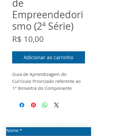
de
Empreendedori
smo (2ª Série)
Preço
R$ 10,00
Adicionar ao carrinho
Guia de Aprendizagem do
Currículo Priorizado referente ao
1º Bimestre do Componente
Curricular de Empreendedorismo
para a 2ª Série do Ensino Médio.
O documento foi
produzido conforme o Guia do
Escopo e o Material Digital
ENTRE EM CONTATO
disponibilizados pela Seduc/SP
Nome
*