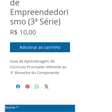
de
Empreendedori
smo (3ª Série)
Preço
R$ 10,00
Adicionar ao carrinho
Guia de Aprendizagem do
Currículo Priorizado referente ao
3º Bimestre do Componente
Curricular de Empreendedorismo
para a 3ª Série do Ensino Médio.
O documento foi
produzido conforme o Guia do
Escopo e o Material Digital
ENTRE EM CONTATO
disponibilizados pela Seduc/SP
Nome
*