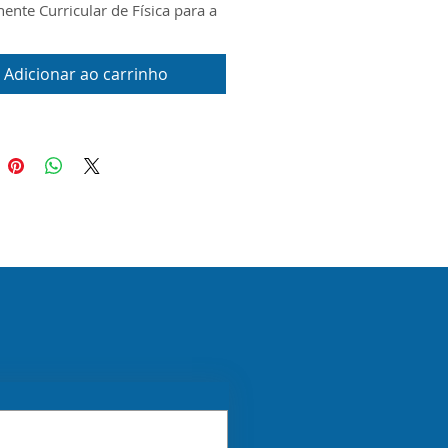
nte Curricular de Física para a
e do Novo Ensino Médio.
ento foi produzido conforme o
Adicionar ao carrinho
 Currículo Priorizado, o Escopo e
al Digital disponibilizados pela
P para o ano de 2026.