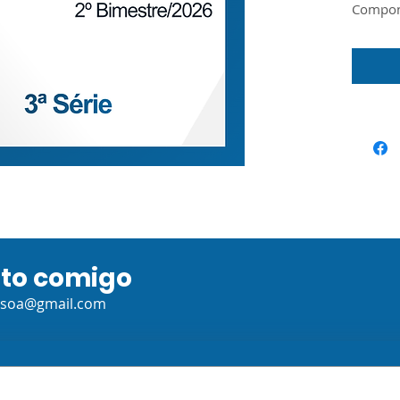
Compone
3ª Séri
O docum
Guia do
o Materi
Seduc/S
ato comigo
ssoa@gmail.com