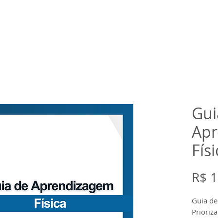
rtual
Banco de questões
Gru
Gui
Apr
Físi
R$ 1
Guia de
Prioriz