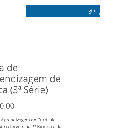
Login
pos
a de
endizagem de
ca (3ª Série)
Preço
0,00
 Aprendizagem do Currículo
ado referente ao 2º Bimestre do