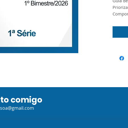
Guia de
Prioriz
Compone
para a
O docum
Guia do
o Materi
Seduc/S
ato comigo
ssoa@gmail.com