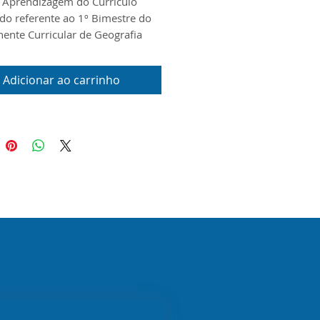
 Aprendizagem do Currículo
ado referente ao 1º Bimestre do
nte Curricular de Geografia
1ª Série do Novo Ensino Médio
ento foi produzido conforme o
Adicionar ao carrinho
 Currículo Priorizado, o Escopo e
al Digital disponibilizados pela
P para o ano de 2026.