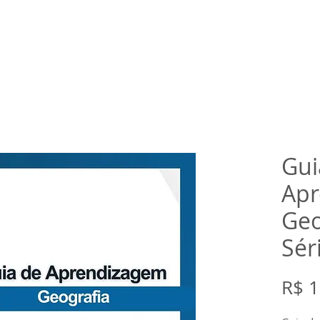
rtual
Banco de questões
Gru
Gui
Apr
Geo
Sér
R$ 1