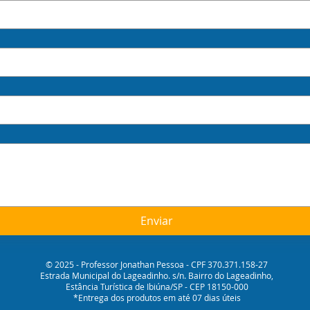
Enviar
© 2025 - Professor Jonathan Pessoa - CPF 370.371.158-27
Estrada Municipal do Lageadinho. s/n. Bairro do Lageadinho,
Estância Turística de Ibiúna/SP - CEP 18150-000
*Entrega dos produtos em até 07 dias úteis