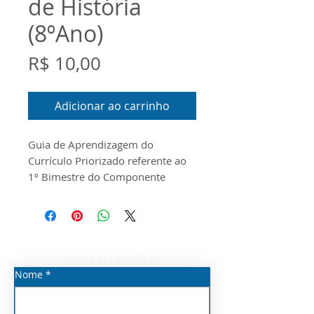
de História
(8ºAno)
Preço
R$ 10,00
Adicionar ao carrinho
Guia de Aprendizagem do
Currículo Priorizado referente ao
1º Bimestre do Componente
Curricular de História para o 8º
Ano do Ensino Fundamental Anos
Finais. O documento foi
produzido conforme o Guia do
Currículo Priorizado, o Escopo e o
ENTRE EM CONTATO
Material Digital disponibilizados
Nome
*
pela Seduc/SP para o ano de
2026.