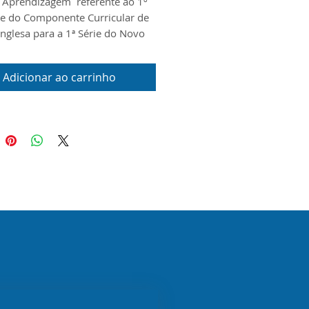
 Aprendizagem referente ao 1º
e do Componente Curricular de
Inglesa para a
1ª Série do Novo
Médio. O documento foi
do conforme Guia do Curriculo
Adicionar ao carrinho
do, o Escopo e o Material Digital
bilizados pela Seduc/SP para o
 2026.