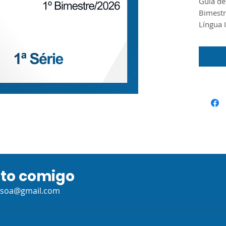
Guia de
Bimestr
Língua 
Ensino 
produzi
Prioriza
disponi
ano de
ato comigo
ssoa@gmail.com