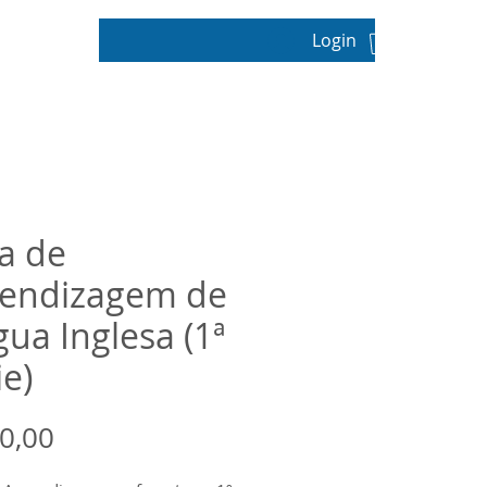
Login
pos
a de
endizagem de
gua Inglesa (1ª
ie)
Preço
0,00