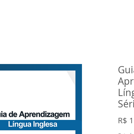
rtual
Banco de questões
Gru
Gui
Apr
Lín
Sér
R$ 1