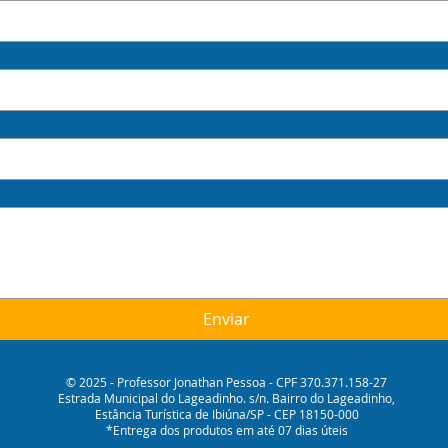
Enviar
© 2025 - Professor Jonathan Pessoa - CPF 370.371.158-27
Estrada Municipal do Lageadinho. s/n. Bairro do Lageadinho,
Estância Turística de Ibiúna/SP - CEP 18150-000
*Entrega dos produtos em até 07 dias úteis