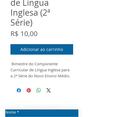
de Língua
Inglesa (2ª
Série)
Preço
R$ 10,00
Adicionar ao carrinho
Bimestre do Componente
Curricular de Língua Inglesa para
a
2ª Série do Novo Ensino Médio.
O documento foi
produzido conforme Guia do
Currículo Priorizado, o Escopo e o
Material Digital disponibilizados
pela Seduc/SP para o ano de 2026.
ENTRE EM CONTATO
Nome
*