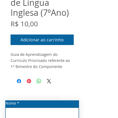
de Língua
Inglesa (7ºAno)
Preço
R$ 10,00
Adicionar ao carrinho
Guia de Aprendizagem do
Currículo Priorizado referente ao
1º Bimestre do Componente
Curricular de Língua Inglesa para o
7 Ano do Ensino Fundamental
Anos Finais. O documento foi
produzido conforme o Guia do
Currículo Priorizado, o Escopo e o
ENTRE EM CONTATO
Material Digital disponibilizados
Nome
*
pela Seduc/SP para o ano de
2026.