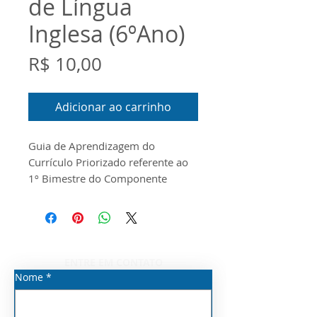
de Língua
Inglesa (6ºAno)
Preço
R$ 10,00
Adicionar ao carrinho
Guia de Aprendizagem do
Currículo Priorizado referente ao
1º Bimestre do Componente
Curricular de Língua Inglesa para o
6º Ano do Ensino Fundamental
Anos Finais. O documento foi
produzido conforme o Guia do
Currículo Priorizado, o Escopo e o
ENTRE EM CONTATO
Material Digital disponibilizados
Nome
*
pela Seduc/SP para o ano de
2026.