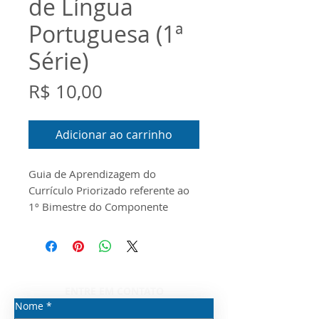
de Língua
Portuguesa (1ª
Série)
Preço
R$ 10,00
Adicionar ao carrinho
Guia de Aprendizagem do
Currículo Priorizado referente ao
1º Bimestre do Componente
Curricular de Língua Portuguesa
para a 1ª Série do Ensino Médio.
O documento foi
produzido conforme o Guia do
Currículo Priorizado, o Escopo e o
ENTRE EM CONTATO
Material Digital disponibilizados
Nome
*