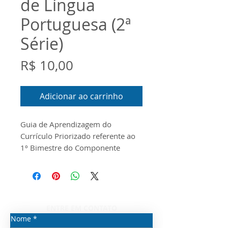
de Língua
Portuguesa (2ª
Série)
Preço
R$ 10,00
Adicionar ao carrinho
Guia de Aprendizagem do
Currículo Priorizado referente ao
1º Bimestre do Componente
Curricular de Língua Portuguesa
para a 2ª Série do Ensino Médio.
O documento foi
produzido conforme o Guia do
Currículo Priorizado, o Escopo e o
ENTRE EM CONTATO
Material Digital disponibilizados
Nome
*