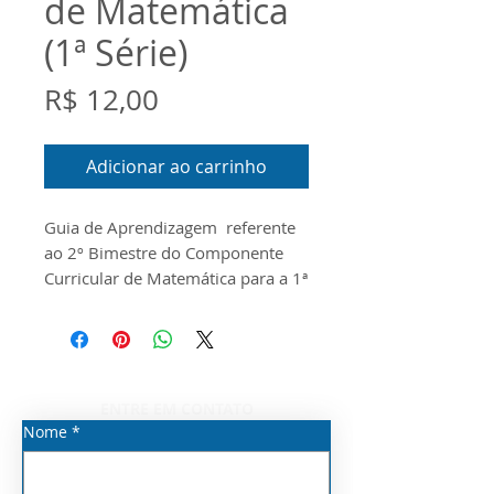
de Matemática
(1ª Série)
Preço
R$ 12,00
Adicionar ao carrinho
Guia de Aprendizagem referente
ao 2º Bimestre do Componente
Curricular de Matemática para a
1ª
Série do Novo Ensino Médio
O documento foi
produzido conforme o Currículo
Priorizado, o Escopo e o Material
Digital disponibilizados pela
ENTRE EM CONTATO
Seduc/SP para o ano de 2026.
Nome
*