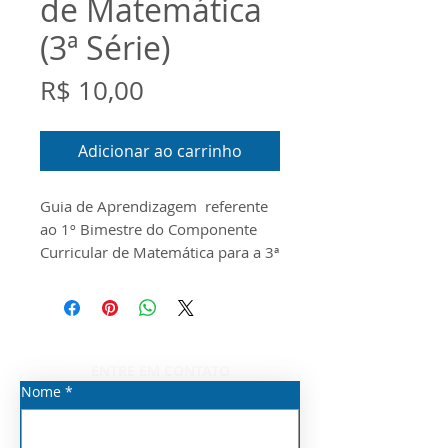
de Matemática
(3ª Série)
Preço
R$ 10,00
Adicionar ao carrinho
Guia de Aprendizagem referente
ao 1º Bimestre do Componente
Curricular de Matemática para a
3ª
Série do Novo Ensino Médio. O
documento foi produzido
conforme o Guia do Currículo
Priorizado, o Escopo e o Material
Digital disponibilizados pela
ENTRE EM CONTATO
Seduc/SP para o ano de 2026.
Nome
*