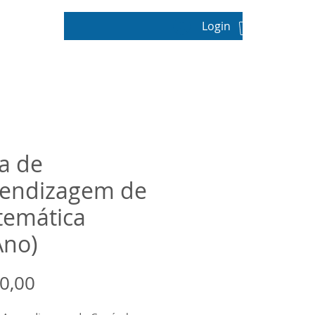
Login
pos
a de
endizagem de
emática
Ano)
Preço
0,00