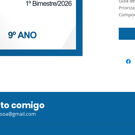
Guia de
Prioriz
Compone
para o 
Anos Fi
produzi
Prioriza
disponi
ano de
ato comigo
ssoa@gmail.com