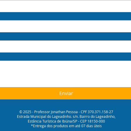
Enviar
© 2025 - Professor Jonathan Pessoa - CPF 370.371.158-27
Estrada Municipal do Lageadinho. s/n. Bairro do Lageadinho,
Estância Turística de Ibiúna/SP - CEP 18150-000
*Entrega dos produtos em até 07 dias úteis