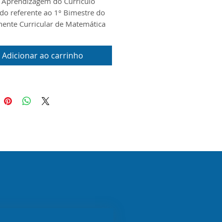
 Aprendizagem do Currículo
ado referente ao 1º Bimestre do
nte Curricular de Matemática
9º Ano do Ensino Fundamental
nais. O documento foi
Adicionar ao carrinho
do conforme o Guia do Currículo
do, o Escopo e o Material Digital
bilizados pela Seduc/SP para o
 2026.