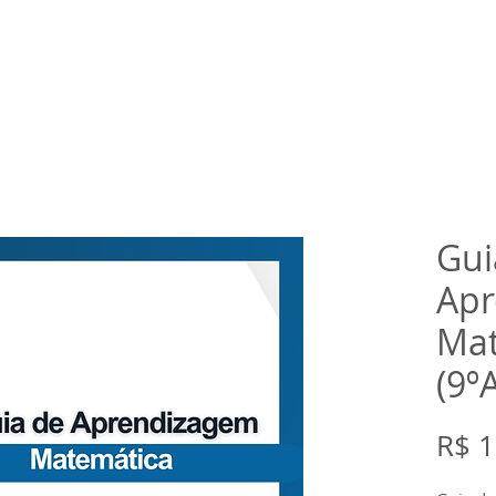
rtual
Banco de questões
Gru
Gui
Apr
Mat
(9º
R$ 1