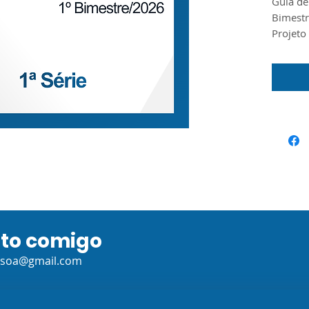
Guia de
Bimestr
Projeto
Ensino 
produzi
Material
Seduc/S
ato comigo
ssoa@gmail.com