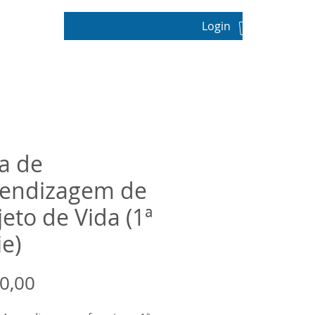
Login
pos
a de
endizagem de
jeto de Vida (1ª
ie)
Preço
0,00