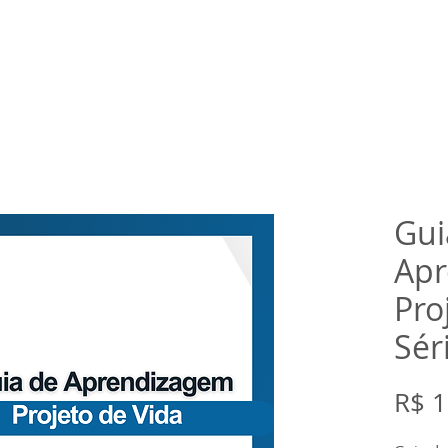
rtual
Banco de questões
Gru
Gui
Apr
Pro
Sér
R$ 1