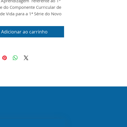
 Aprendizagem referente ao 1º
e do Componente Curricular de
 de Vida para a
1ª Série do Novo
Médio. O documento foi
do conforme o Escopo e o
Adicionar ao carrinho
 Digital disponibilizados pela
P para o ano de 2026.