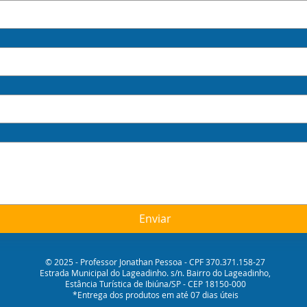
Enviar
© 2025 - Professor Jonathan Pessoa - CPF 370.371.158-27
Estrada Municipal do Lageadinho. s/n. Bairro do Lageadinho,
Estância Turística de Ibiúna/SP - CEP 18150-000
*Entrega dos produtos em até 07 dias úteis