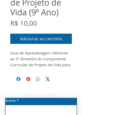
de Projeto de
Vida (9º Ano)
Preço
R$ 10,00
Adicionar ao carrinho
Guia de Aprendizagem referente
ao 3º Bimestre do Componente
Curricular de Projeto de Vida para
a
9º Ano do Ensino Fundamental.
O documento foi
produzido conforme o Escopo e o
Material Digital disponibilizados
pela Seduc/SP para o ano de 2026.
ENTRE EM CONTATO
*O arquivo fica disponível por 30
Nome
*
dias para realizar o download
após o pagamento.