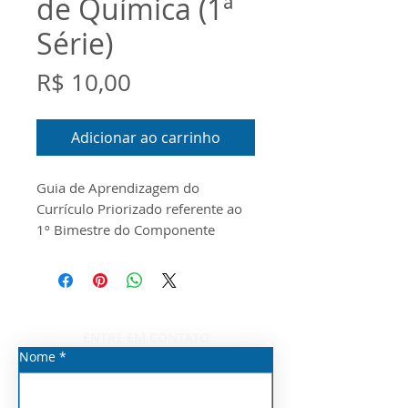
de Química (1ª
Série)
Preço
R$ 10,00
Adicionar ao carrinho
Guia de Aprendizagem do
Currículo Priorizado referente ao
1º Bimestre do Componente
Curricular de Química para a 1ª
Série do Novo Ensino Médio.
O documento foi
produzido conforme o Guia do
Currículo Priorizado, o Escopo e o
ENTRE EM CONTATO
Material Digital disponibilizados
Nome
*
pela Seduc/SP para o ano de 2026.