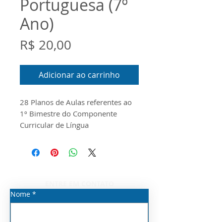
Portuguesa (7º
Ano)
Preço
R$ 20,00
Adicionar ao carrinho
28 Planos de Aulas referentes ao
1º Bimestre do Componente
Curricular de Língua
Portuguesa para o 7ª Ano do
Ensino Fundamental Anos Finais.
O documento foi produzido
conforme o Guia do Currículo
Priorizado, o Escopo e o Material
ENTRE EM CONTATO
Digital disponibilizados pela
Nome
*
Seduc/SP para o ano de 2026.