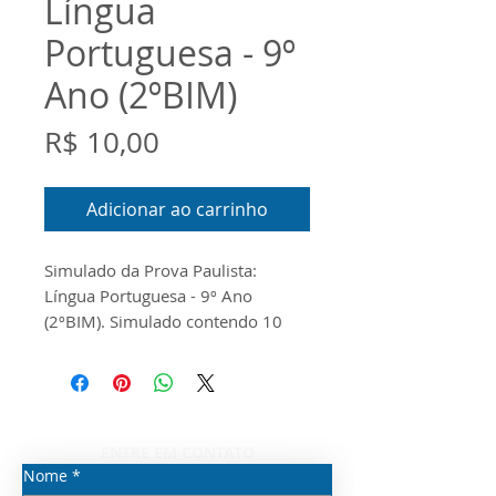
Língua
Portuguesa - 9º
Ano (2ºBIM)
Preço
R$ 10,00
Adicionar ao carrinho
Simulado da Prova Paulista:
Língua Portuguesa - 9º Ano
(2ºBIM). Simulado contendo 10
questões em Word (editável).
ENTRE EM CONTATO
Nome
*